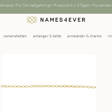
 Versand
Für Sie maßgefertigt
Produziert in 3 Tagen
Kundenbew
namensketten
anhänger & kette
armbänder & charms
ri