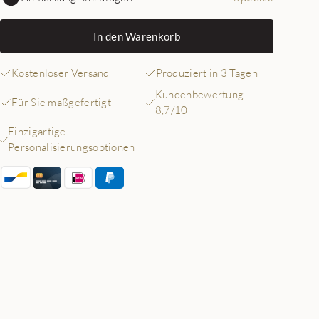
In den Warenkorb
Kostenloser Versand
Produziert in 3 Tagen
Kundenbewertung
Für Sie maßgefertigt
8,7/10
Einzigartige
Personalisierungsoptionen