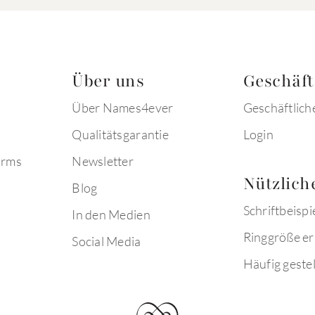
Über uns
Geschäf
Über Names4ever
Geschäftlich
Qualitätsgarantie
Login
arms
Newsletter
Nützlich
Blog
Schriftbeispi
In den Medien
Ringgröße er
Social Media
Häufig gestel