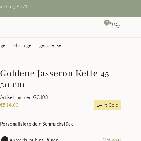
ertung 8.7/10
0
nge
ohrringe
geschenke
Goldene Jasseron Kette 45-
50 cm
Artikelnummer: GCJ03
14 kt Gold
€
514,00
Personalisiere dein Schmuckstück:
Anmerkung hinzufügen
Optional