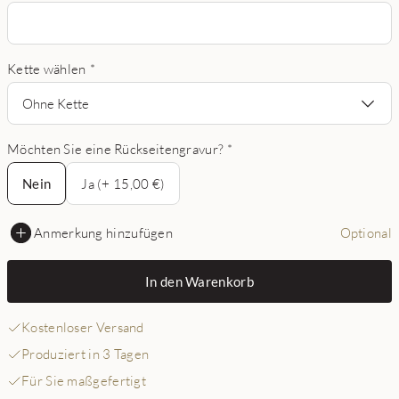
Kette wählen
*
Ohne Kette
Möchten Sie eine Rückseitengravur?
*
Nein
Nein
Ja (+ 15,00 €)
Anmerkung hinzufügen
Optional
In den Warenkorb
Kostenloser Versand
Produziert in 3 Tagen
Für Sie maßgefertigt