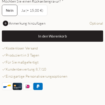
Möchten Sie einen Rückseitengravur?
*
Nein
Nein
Ja (+ 15,00 €)
Anmerkung hinzufügen
Optional
In den Warenkorb
Kostenloser Versand
Produziert in 3 Tagen
Für Sie maßgefertigt
Kundenbewertung 8,7/10
Einzigartige Personalisierungsoptionen