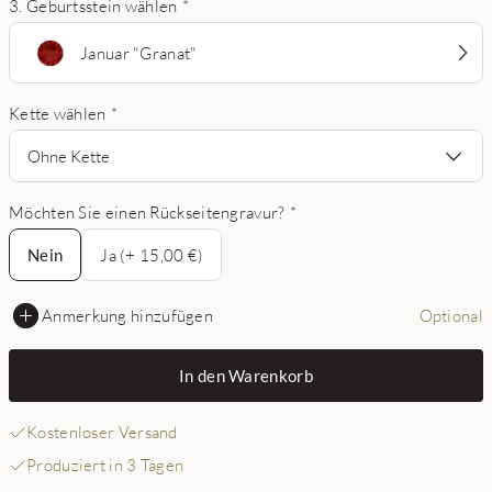
3. Geburtsstein wählen
*
Januar "Granat"
Kette wählen
*
Ohne Kette
Möchten Sie einen Rückseitengravur?
*
Nein
Nein
Ja (+ 15,00 €)
Anmerkung hinzufügen
Optional
In den Warenkorb
Kostenloser Versand
Produziert in 3 Tagen