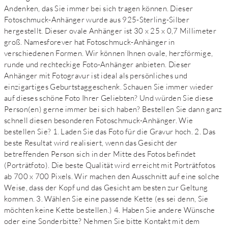
Andenken, das Sie immer bei sich tragen können. Dieser
Fotoschmuck-Anhänger wurde aus 925-Sterling-Silber
hergestellt. Dieser ovale Anhänger ist 30 x 25 x 0,7 Millimeter
groß. Namesforever hat Fotoschmuck-Anhänger in
verschiedenen Formen. Wir können Ihnen ovale, herzförmige,
runde und rechteckige Foto-Anhänger anbieten. Dieser
Anhänger mit Fotogravur ist ideal als persönliches und
einzigartiges Geburtstaggeschenk. Schauen Sie immer wieder
auf dieses schöne Foto Ihrer Geliebten? Und würden Sie diese
Person(en) gerne immer bei sich haben? Bestellen Sie dann ganz
schnell diesen besonderen Fotoschmuck-Anhänger. Wie
bestellen Sie? 1. Laden Sie das Foto für die Gravur hoch. 2. Das
beste Resultat wird realisiert, wenn das Gesicht der
betreffenden Person sich in der Mitte des Fotos befindet
(Porträtfoto). Die beste Qualität wird erreicht mit Porträtfotos
ab 700 x 700 Pixels. Wir machen den Ausschnitt auf eine solche
Weise, dass der Kopf und das Gesicht am besten zur Geltung
kommen. 3. Wählen Sie eine passende Kette (es sei denn, Sie
möchten keine Kette bestellen.) 4. Haben Sie andere Wünsche
oder eine Sonderbitte? Nehmen Sie bitte Kontakt mit dem