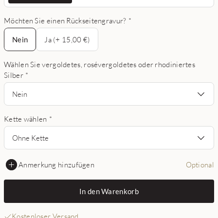
Möchten Sie einen Rückseitengravur?
*
Nein
Nein
Ja (+ 15,00 €)
Wählen Sie vergoldetes, rosévergoldetes oder rhodiniertes
Silber
*
Nein
Kette wählen
*
Ohne Kette
Anmerkung hinzufügen
Optional
In den Warenkorb
Kostenloser Versand