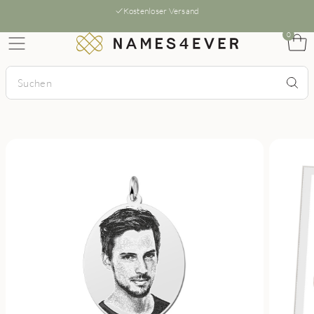
Kostenloser Versand
0