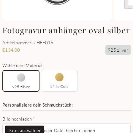
Fotogravur anhänger oval silber
Artikelnummer: ZHEF016
925 zilver
€
134,00
Wähle dein Material:
14 kt Gold
925 zilver
Personalisiere dein Schmuckstück:
Bild hochladen
*
Datei auswählen
oder Datei hierher ziehen