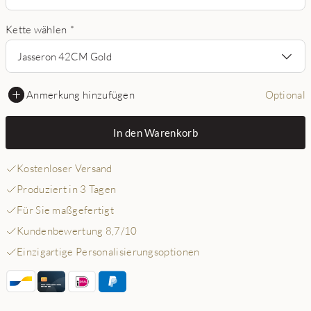
Kette wählen
*
Jasseron 42CM Gold
Anmerkung hinzufügen
Optional
In den Warenkorb
Kostenloser Versand
Produziert in 3 Tagen
Für Sie maßgefertigt
Kundenbewertung 8,7/10
Einzigartige Personalisierungsoptionen