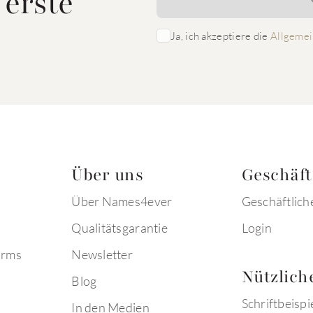
 erste
Ja, ich akzeptiere die
Allgemei
Über uns
Geschäf
Über Names4ever
Geschäftlich
Qualitätsgarantie
Login
arms
Newsletter
Nützlich
Blog
Schriftbeispi
In den Medien