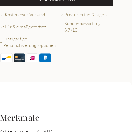
Kostenloser Versand
Produziert in 3 Tagen
Kundenbewertung
Für Sie maßgefertigt
8,7/10
Einzigartige
Personalisierungsoptionen
Merkmale
Artikelnummer:
ZHS011