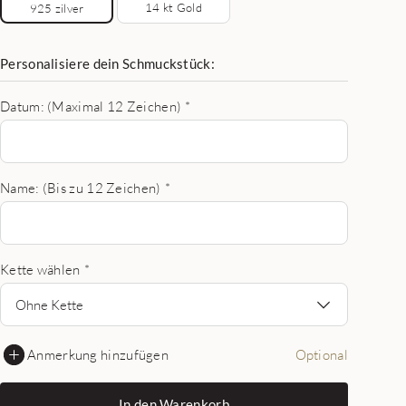
14 kt Gold
925 zilver
Personalisiere dein Schmuckstück:
Datum: (Maximal 12 Zeichen)
*
Name: (Bis zu 12 Zeichen)
*
Kette wählen
*
Ohne Kette
Anmerkung hinzufügen
Optional
In den Warenkorb