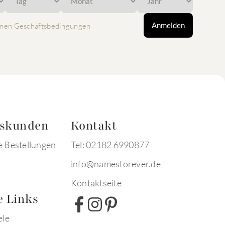
Anmelden
nen Geschäftsbedingungen
tskunden
Kontakt
e Bestellungen
Tel: 02182 6990877
info@namesforever.de
Kontaktseite
e Links
ele