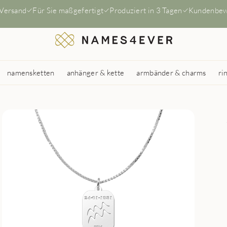
 Versand
Für Sie maßgefertigt
Produziert in 3 Tagen
Kundenbew
namensketten
anhänger & kette
armbänder & charms
ri