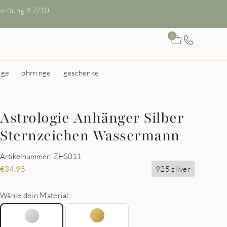
ertung 8.7/10
0
nge
ohrringe
geschenke
Astrologie Anhänger Silber
Sternzeichen Wassermann
Artikelnummer: ZHS011
925 zilver
€
34,95
Wähle dein Material: