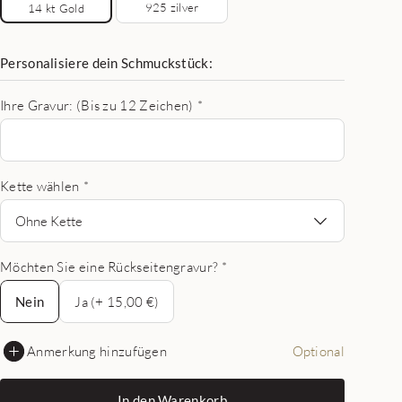
925 zilver
14 kt Gold
Personalisiere dein Schmuckstück:
Ihre Gravur: (Bis zu 12 Zeichen)
*
Kette wählen
*
Ohne Kette
Möchten Sie eine Rückseitengravur?
*
Nein
Nein
Ja (+ 15,00 €)
Anmerkung hinzufügen
Optional
In den Warenkorb