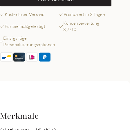
Kostenloser Versand
Produziert in 3 Tagen
Kundenbewertung
Für Sie maßgefertigt
8,7/10
Einzigartige
Personalisierungsoptionen
Merkmale
Artikelnummer:
GNGP175