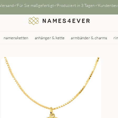
 Versand
Für Sie maßgefertigt
Produziert in 3 Tagen
Kundenbew
namensketten
anhänger & kette
armbänder & charms
ri