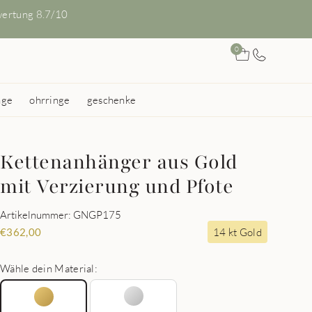
ertung 8.7/10
0
nge
ohrringe
geschenke
Kettenanhänger aus Gold
mit Verzierung und Pfote
Artikelnummer: GNGP175
14 kt Gold
€
362,00
Wähle dein Material: