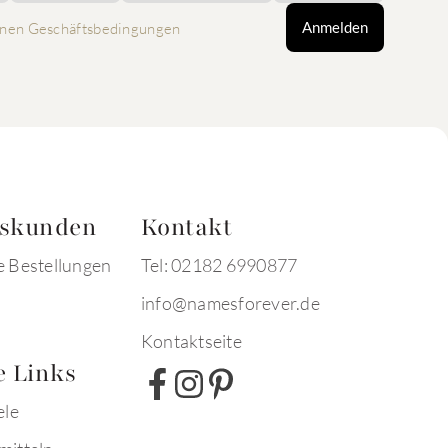
Anmelden
nen Geschäftsbedingungen
tskunden
Kontakt
e Bestellungen
Tel: 02182 6990877
info@namesforever.de
Kontaktseite
e Links
ele